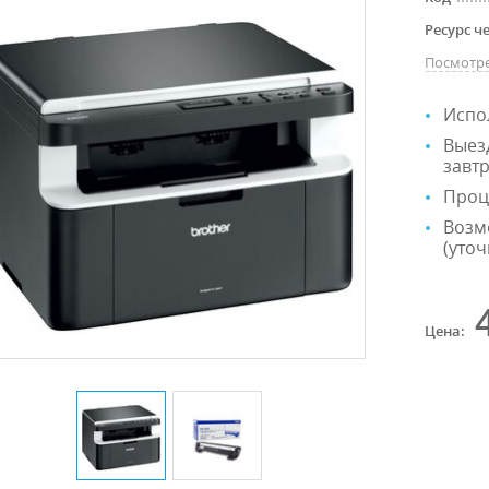
Ресурс ч
Посмотре
Испо
Выезд
завтр
Проц
Возм
(уточ
Цена: