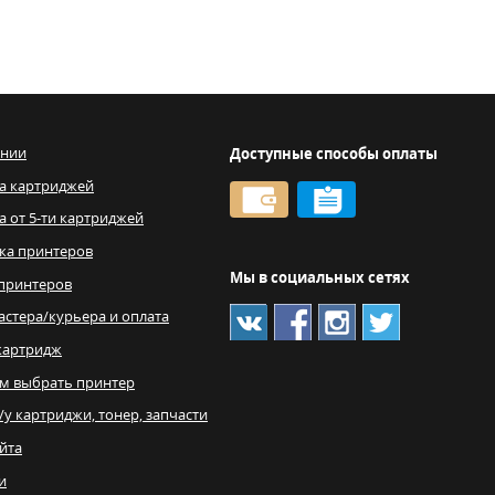
ании
Доступные способы оплаты
а картриджей
а от 5-ти картриджей
ка принтеров
Мы в социальных сетях
принтеров
астера/курьера и оплата
картридж
м выбрать принтер
/у картриджи, тонер, запчасти
айта
и