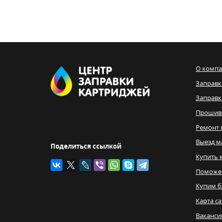
О комп
Заправк
Заправк
Прошив
Ремонт 
Выезд м
Поделиться ссылкой
Купить 
Поможе
Купим б
Карта с
Ваканси