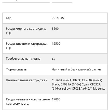
Код
0014345
Ресурс черного картриджа,
8500
стр.
Ресурс цветного картриджа,
12500
стр.
Требуется замена чипа
да
Форма оплаты
Наличный и безналичный расчет
Наименование картриджей
CE260A (647A) Black; CE260X (649X)
Black; CF031A (646A) Cyan; CF032A
(646A) Yellow; CF033A (646A) Magenta
Ресурс увеличенного черного
17000
картриджа, стр.